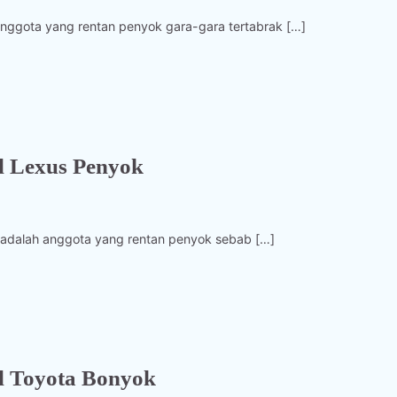
nggota yang rentan penyok gara-gara tertabrak […]
l Lexus Penyok
adalah anggota yang rentan penyok sebab […]
l Toyota Bonyok