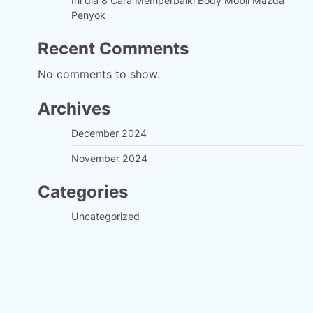
Ini dia 8 Cara Memperbaiki Body Mobil Mazda
Penyok
Recent Comments
No comments to show.
Archives
December 2024
November 2024
Categories
Uncategorized