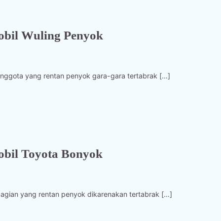
obil Wuling Penyok
nggota yang rentan penyok gara-gara tertabrak […]
obil Toyota Bonyok
agian yang rentan penyok dikarenakan tertabrak […]