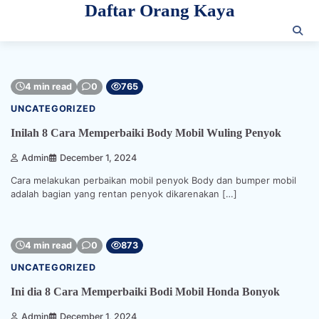
Daftar Orang Kaya
Skip
to
content
4 min read
0
765
UNCATEGORIZED
Inilah 8 Cara Memperbaiki Body Mobil Wuling Penyok
Admin
December 1, 2024
Cara melakukan perbaikan mobil penyok Body dan bumper mobil
adalah bagian yang rentan penyok dikarenakan […]
4 min read
0
873
UNCATEGORIZED
Ini dia 8 Cara Memperbaiki Bodi Mobil Honda Bonyok
Admin
December 1, 2024