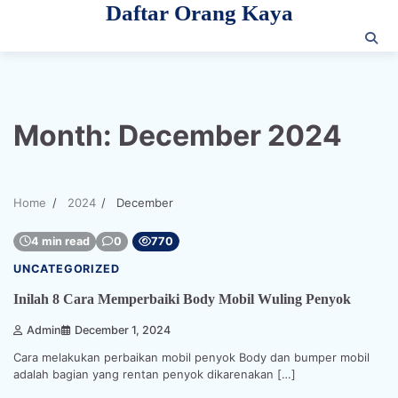
Daftar Orang Kaya
Skip
to
content
Month:
December 2024
Home
2024
December
4 min read
0
770
UNCATEGORIZED
Inilah 8 Cara Memperbaiki Body Mobil Wuling Penyok
Admin
December 1, 2024
Cara melakukan perbaikan mobil penyok Body dan bumper mobil
adalah bagian yang rentan penyok dikarenakan […]