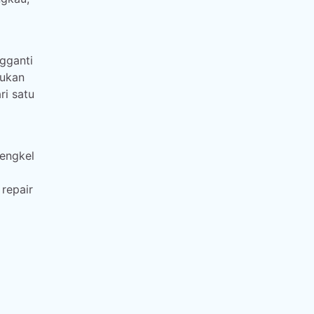
gganti
kukan
ri satu
Bengkel
repair