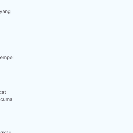
 yang
tempel
cat
R cuma
ngkau,