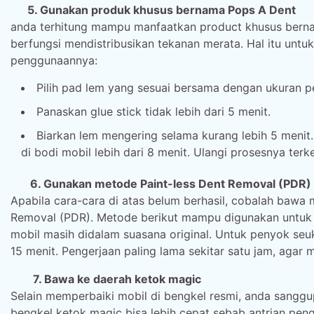
5. Gunakan produk khusus bernama Pops A Dent
anda terhitung mampu manfaatkan product khusus bernam
berfungsi mendistribusikan tekanan merata. Hal itu untuk
penggunaannya:
Pilih pad lem yang sesuai bersama dengan ukuran p
Panaskan glue stick tidak lebih dari 5 menit.
Biarkan lem mengering selama kurang lebih 5 menit.
di bodi mobil lebih dari 8 menit. Ulangi prosesnya ter
6. Gunakan metode Paint-less Dent Removal (PDR)
Apabila cara-cara di atas belum berhasil, cobalah bawa
Removal (PDR). Metode berikut mampu digunakan untuk 
mobil masih didalam suasana original. Untuk penyok se
15 menit. Pengerjaan paling lama sekitar satu jam, agar 
7. Bawa ke daerah ketok magic
Selain memperbaiki mobil di bengkel resmi, anda sangg
bengkel ketok magic bisa lebih cepat sebab antrian pen