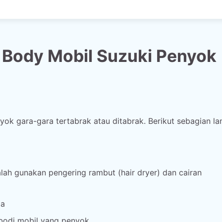
i Body Mobil Suzuki Penyok
k gara-gara tertabrak atau ditabrak. Berikut sebagian l
h gunakan pengering rambut (hair dryer) dan cairan
da
 bodi mobil yang penyok