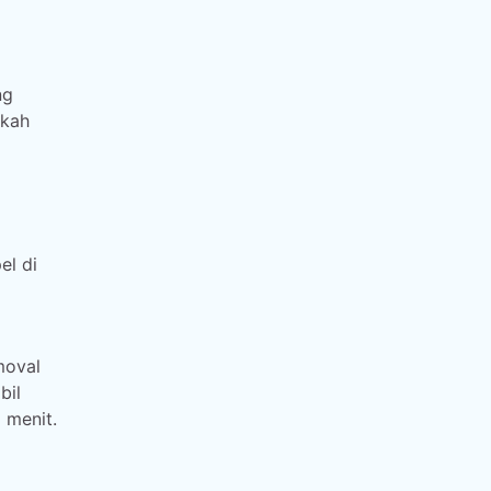
ng
gkah
el di
moval
bil
 menit.