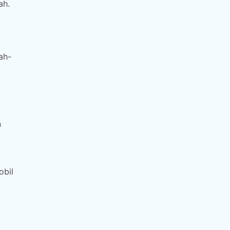
ah.
ah-
n
obil