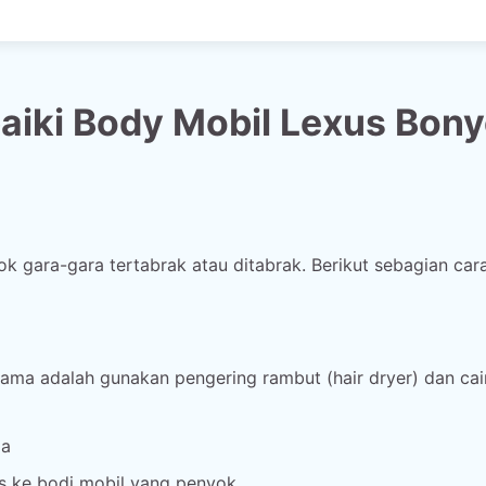
aiki Body Mobil Lexus Bon
 gara-gara tertabrak atau ditabrak. Berikut sebagian car
ma adalah gunakan pengering rambut (hair dryer) dan cai
da
as ke bodi mobil yang penyok