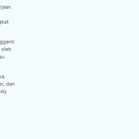
rjaan
gkat
gganti
 oleh
gu.
ya.
r, dan
ody